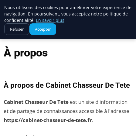
Cabinet Chasseur De Tete
Nous utilisons des cookies pour améliorer votre expérience de
navigation. En poursuivant, vous acceptez notre politique de
confidentialité.
En savoir plus
Refuser
Accepter
Accueil
À propos
À propos
À propos de Cabinet Chasseur De Tete
Cabinet Chasseur De Tete
est un site d'information
et de partage de connaissances accessible à l'adresse
https://cabinet-chasseur-de-tete.fr
.