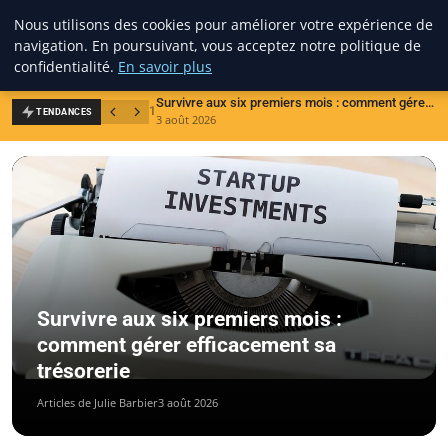
Cabinet Chasseur De Tete
Nous utilisons des cookies pour améliorer votre expérience de
navigation. En poursuivant, vous acceptez notre politique de
confidentialité.
En savoir plus
Survivre aux six premiers mois : comment gérer efficacement sa trésorerie
1
2
TENDANCES
3 août 2026
1
Survivre aux six premiers mois :
comment gérer efficacement sa
trésorerie
Articles de Julie Barbier
3 août 2026