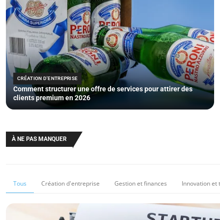
CRÉATION D'ENTREPRISE
Comment structurer une offre de services pour attirer des
clients premium en 2026
À NE PAS MANQUER
Tous
Création d'entreprise
Gestion et finances
Innovation et