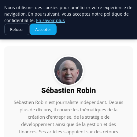
Cabinet Chasseur De Tete
Nous utilisons des cookies pour améliorer votre expérience de
navigation. En poursuivant, vous acceptez notre politique de
confidentialité.
En savoir plus
Refuser
Accepter
Accueil
Sébastien Robin
Sébastien Robin
Sébastien Robin est journaliste indépendant. Depuis
plus de dix ans, il couvre les thématiques de la
création d'entreprise, de la stratégie de
développement ainsi que de la gestion et des
finances. Ses articles s'appuient sur des retours