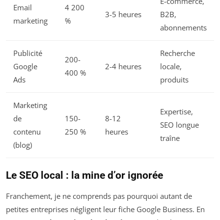
E-commerce,
Email
4 200
3-5 heures
B2B,
marketing
%
abonnements
Publicité
Recherche
200-
Google
2-4 heures
locale,
400 %
Ads
produits
Marketing
Expertise,
de
150-
8-12
SEO longue
contenu
250 %
heures
traîne
(blog)
Le SEO local : la mine d’or ignorée
Franchement, je ne comprends pas pourquoi autant de
petites entreprises négligent leur fiche Google Business. En