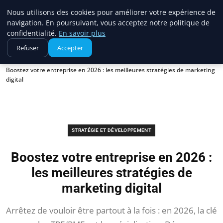
Cabinet Chasseur De Tete
Nous utilisons des cookies pour améliorer votre expérience de
navigation. En poursuivant, vous acceptez notre politique de
confidentialité.
En savoir plus
Refuser
Accepter
Accueil
Stratégie et développement
Boostez votre entreprise en 2026 : les meilleures stratégies de marketing
digital
STRATÉGIE ET DÉVELOPPEMENT
Boostez votre entreprise en 2026 :
les meilleures stratégies de
marketing digital
Arrêtez de vouloir être partout à la fois : en 2026, la clé